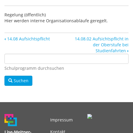
Regelung (öffentlich)
Hier werden interne Organisationsabläufe geregelt.
‹
14.08 Aufsichtspflicht
14.08.02 Aufsichtspflicht in
der Oberstufe bei
Studienfahrten
›
Schulprogramm durchsuchen
Suchen
Impressum
Fußbereichsmenü
Kontakt
Lise-Meitner-