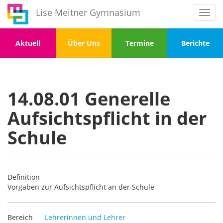
Direkt
Lise Meitner Gymnasium
Toggl
zum
navig
Inhalt
Menu
Menu
Menu
Menu
Aktuell
Über Uns
Termine
Berichte
1
2
3
4
14.08.01 Generelle
Aufsichtspflicht in der
Schule
Definition
Vorgaben zur Aufsichtspflicht an der Schule
Bereich
Lehrerinnen und Lehrer