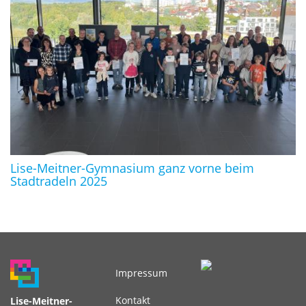
Lise-Meitner-Gymnasium ganz vorne beim
Stadtradeln 2025
Impressum
Fußbereichsmenü
Kontakt
Lise-Meitner-