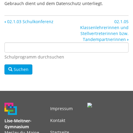
Gebrauch dient und dem Datenschutz unterliegt.
‹
02.1.03 Schulkonferenz
02.1.05
Klassenlehrerinnen und
Stellvertreterinnen bzw.
Tandempartnerinnen
›
Schulprogramm durchsuchen
Suchen
Impressum
Fußbereichsmenü
Kontakt
Lise-Meitner-
Gymnasium
Startseite
Meslay-du-Maine-