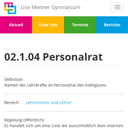
Direkt
Lise Meitner Gymnasium
Toggl
zum
navig
Inhalt
Menu
Menu
Menu
Menu
Aktuell
Über Uns
Termine
Berichte
1
2
3
4
02.1.04 Personalrat
Definition
Namen der Lehrkräfte im Personalrat des Kollegiums
Bereich
Lehrerinnen und Lehrer
Regelung (öffentlich)
Es handelt sich um eine Liste die ausschließlich dem internen