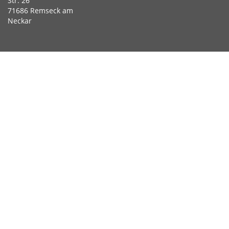
Str. 26
71686 Remseck am
Neckar