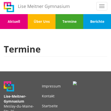
Direkt
Lise Meitner Gymnasium
Toggl
zum
navig
Inhalt
Menu
Menu
Menu
Menu
Aktuell
Über Uns
Termine
Berichte
1
2
3
4
Termine
Impressum
Fußbereichsmenü
Kontakt
Lise-Meitner-
Gymnasium
Startseite
Meslay-du-Maine-