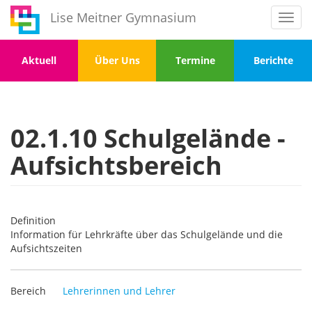
Direkt
Lise Meitner Gymnasium
Toggl
zum
navig
Inhalt
Menu
Menu
Menu
Menu
Aktuell
Über Uns
Termine
Berichte
1
2
3
4
02.1.10 Schulgelände -
Aufsichtsbereich
Definition
Information für Lehrkräfte über das Schulgelände und die
Aufsichtszeiten
Bereich
Lehrerinnen und Lehrer