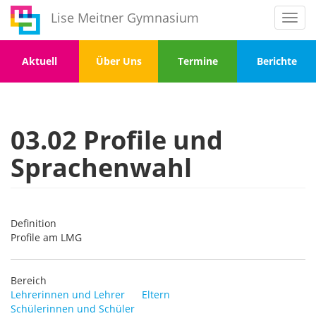
Direkt
Lise Meitner Gymnasium
Toggl
zum
navig
Inhalt
Menu
Menu
Menu
Menu
Aktuell
Über Uns
Termine
Berichte
1
2
3
4
03.02 Profile und
Sprachenwahl
Definition
Profile am LMG
Bereich
Lehrerinnen und Lehrer
Eltern
Schülerinnen und Schüler