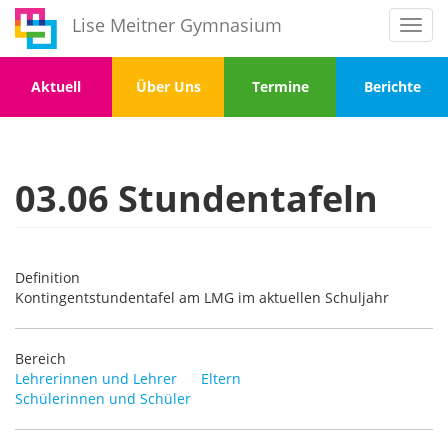
Direkt
Lise Meitner Gymnasium
Toggl
zum
navig
Inhalt
Menu
Menu
Menu
Menu
Aktuell
Über Uns
Termine
Berichte
1
2
3
4
03.06 Stundentafeln
Definition
Kontingentstundentafel am LMG im aktuellen Schuljahr
Bereich
Lehrerinnen und Lehrer
Eltern
Schülerinnen und Schüler