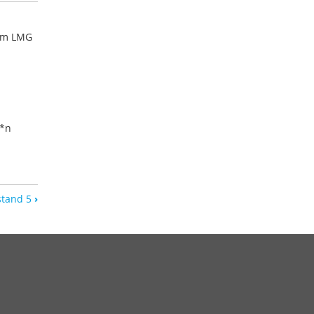
 am LMG
e*n
stand 5
›