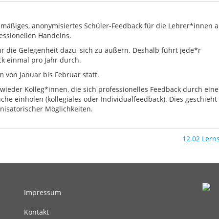
elmäßiges, anonymisiertes Schüler-Feedback für die Lehrer*innen
essionellen Handelns.
r die Gelegenheit dazu, sich zu äußern. Deshalb führt jede*r
k einmal pro Jahr durch.
 von Januar bis Februar statt.
ieder Kolleg*innen, die sich professionelles Feedback durch ein
he einholen (kollegiales oder Individualfeedback). Dies geschieht
nisatorischer Möglichkeiten.
12.02 Lern
Impressum
Fußbereichsmenü
Kontakt