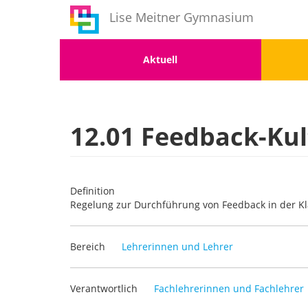
Benutzermenü
Direkt
Lise Meitner Gymnasium
zum
Inhalt
Menu
Men
Aktuell
1
2
12.01 Feedback-Kul
Definition
Regelung zur Durchführung von Feedback in der Kl
Bereich
Lehrerinnen und Lehrer
Verantwortlich
Fachlehrerinnen und Fachlehrer