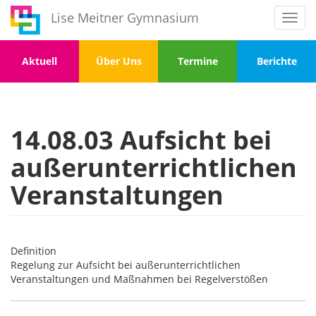
Direkt
Lise Meitner Gymnasium
Toggl
zum
navig
Inhalt
Menu
Menu
Menu
Menu
Aktuell
Über Uns
Termine
Berichte
1
2
3
4
14.08.03 Aufsicht bei
außerunterrichtlichen
Veranstaltungen
Definition
Regelung zur Aufsicht bei außerunterrichtlichen
Veranstaltungen und Maßnahmen bei Regelverstößen