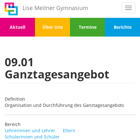
Direkt
Lise Meitner Gymnasium
Toggl
zum
navig
Inhalt
Menu
Menu
Menu
Menu
Aktuell
Über Uns
Termine
Berichte
1
2
3
4
09.01
Ganztagesangebot
Definition
Organisation und Durchführung des Ganztagesangebots
Bereich
Lehrerinnen und Lehrer
Eltern
Schülerinnen und Schüler