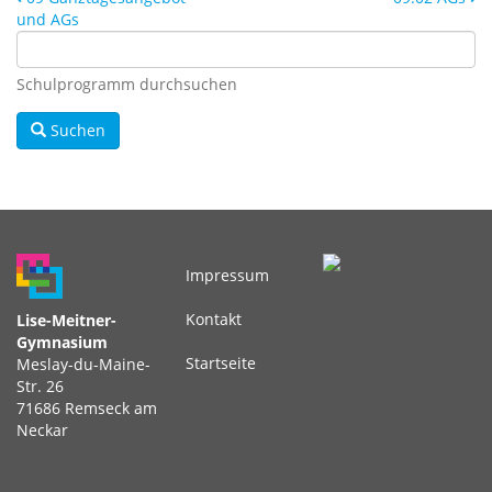
und AGs
Schulprogramm durchsuchen
Suchen
Impressum
Fußbereichsmenü
Kontakt
Lise-Meitner-
Gymnasium
Startseite
Meslay-du-Maine-
Str. 26
71686 Remseck am
Neckar