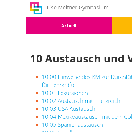
Benutzermenü
Direkt
Lise Meitner Gymnasium
zum
Inhalt
Menu
Men
Aktuell
1
2
10 Austausch und 
10.00 Hinweise des KM zur Durchführ
für Lehrkräfte
10.01 Exkursionen
10.02 Austausch mit Frankreich
10.03 USA Austausch
10.04 Mexikoaustausch mit dem Col
10.05 Spanienaustausch