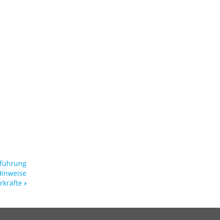
hführung
Hinweise
rkräfte
›