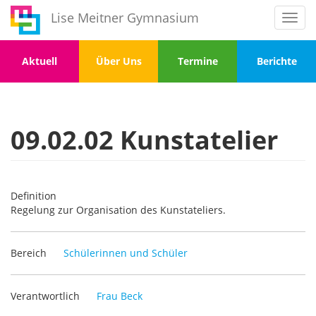
Direkt
Lise Meitner Gymnasium
Toggl
zum
navig
Inhalt
Menu
Menu
Menu
Menu
Aktuell
Über Uns
Termine
Berichte
1
2
3
4
09.02.02 Kunstatelier
Definition
Regelung zur Organisation des Kunstateliers.
Bereich
Schülerinnen und Schüler
Verantwortlich
Frau Beck