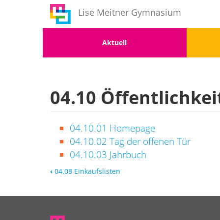
Benutzermenü
Direkt
Lise Meitner Gymnasium
zum
Inhalt
Menu
Men
Aktuell
1
2
04.10 Öffentlichkei
04.10.01 Homepage
04.10.02 Tag der offenen Tür
04.10.03 Jahrbuch
‹
04.08 Einkaufslisten