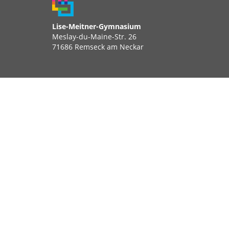
Lise-Meitner-Gymnasium
Meslay-du-Maine-Str. 26
71686 Remseck am Neckar