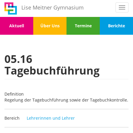
Direkt
Lise Meitner Gymnasium
Toggl
zum
navig
Inhalt
Menu
Menu
Menu
Menu
Aktuell
Über Uns
Termine
Berichte
1
2
3
4
05.16
Tagebuchführung
Definition
Regelung der Tagebuchführung sowie der Tagebuchkontrolle.
Bereich
Lehrerinnen und Lehrer