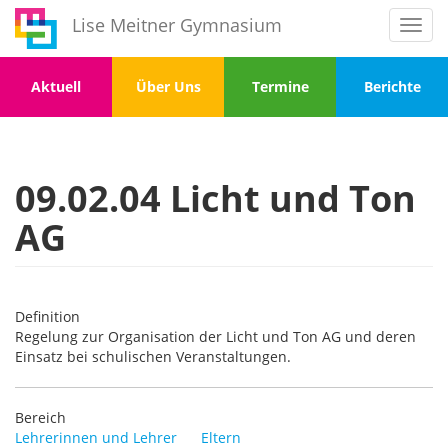
Direkt
Lise Meitner Gymnasium
Toggl
zum
navig
Inhalt
Menu
Menu
Menu
Menu
Aktuell
Über Uns
Termine
Berichte
1
2
3
4
09.02.04 Licht und Ton
AG
Definition
Regelung zur Organisation der Licht und Ton AG und deren
Einsatz bei schulischen Veranstaltungen.
Bereich
Lehrerinnen und Lehrer
Eltern