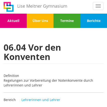
Direkt
Lise Meitner Gymnasium
Toggl
zum
navig
Inhalt
Menu
Menu
Menu
Menu
Aktuell
Über Uns
Termine
Berichte
1
2
3
4
06.04 Vor den
Konventen
Definition
Regelungen zur Vorbereitung der Notenkonvente durch
Lehrerinnen und Lehrer
Bereich
Lehrerinnen und Lehrer