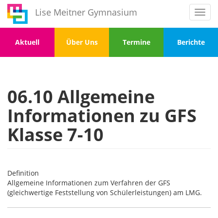
Direkt
Lise Meitner Gymnasium
Toggl
zum
navig
Inhalt
Menu
Menu
Menu
Menu
Aktuell
Über Uns
Termine
Berichte
1
2
3
4
06.10 Allgemeine
Informationen zu GFS
Klasse 7-10
Definition
Allgemeine Informationen zum Verfahren der GFS
(gleichwertige Feststellung von Schülerleistungen) am LMG.