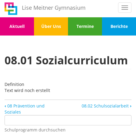
Direkt
Lise Meitner Gymnasium
Toggl
zum
navig
Inhalt
Menu
Menu
Menu
Menu
Aktuell
Über Uns
Termine
Berichte
1
2
3
4
08.01 Sozialcurriculum
Definition
Text wird noch erstellt
‹
08 Prävention und
08.02 Schulsozialarbeit
›
Soziales
Schulprogramm durchsuchen