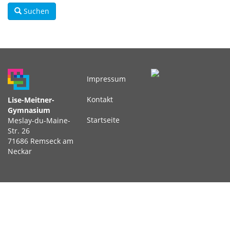
Suchen
Impressum
Fußbereichsmenü
Kontakt
Lise-Meitner-
Gymnasium
Startseite
Meslay-du-Maine-
Str. 26
71686 Remseck am
Neckar