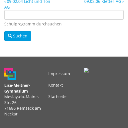
‹
09.02.04 Licht und Ton
09.02.06 Kletter-AG
›
AG
Schulprogramm durchsuchen
Suchen
Impressum
Fußbereichsmenü
Kontakt
Lise-Meitner-
Gymnasium
Startseite
Meslay-du-Maine-
Str. 26
71686 Remseck am
Neckar