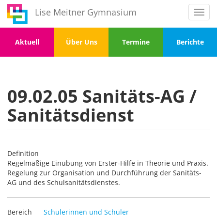
Direkt
Lise Meitner Gymnasium
Toggl
zum
navig
Inhalt
Menu
Menu
Menu
Menu
Aktuell
Über Uns
Termine
Berichte
1
2
3
4
09.02.05 Sanitäts-AG /
Sanitätsdienst
Definition
Regelmäßige Einübung von Erster-Hilfe in Theorie und Praxis.
Regelung zur Organisation und Durchführung der Sanitäts-
AG und des Schulsanitätsdienstes.
Bereich
Schülerinnen und Schüler