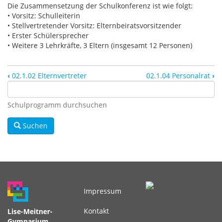
Die Zusammensetzung der Schulkonferenz ist wie folgt:
• Vorsitz: Schulleiterin
• Stellvertretender Vorsitz: Elternbeiratsvorsitzender
• Erster Schülersprecher
• Weitere 3 Lehrkräfte, 3 Eltern (insgesamt 12 Personen)
‹
02.1.02 Elternvertreter
02.1.04 Personalrat
›
Schulprogramm durchsuchen
Suchen
Impressum
Fußbereichsmenü
Kontakt
Lise-Meitner-
Gymnasium