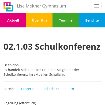
Direkt
Lise Meitner Gymnasium
Toggl
zum
navig
Inhalt
Menu
Menu
Menu
Menu
Aktuell
Über Uns
Termine
Berichte
1
2
3
4
02.1.03 Schulkonferenz
Definition
Es handelt sich um eine Liste der Mitglieder der
Schulkonferenz im aktuellen Schuljahr.
Bereich
Lehrerinnen und Lehrer
Eltern
Regelung (öffentlich)