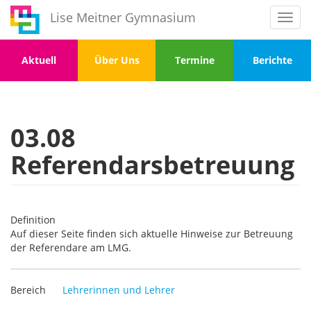
Direkt
Lise Meitner Gymnasium
Toggl
zum
navig
Inhalt
Menu
Menu
Menu
Menu
Aktuell
Über Uns
Termine
Berichte
1
2
3
4
03.08
Referendarsbetreuung
Definition
Auf dieser Seite finden sich aktuelle Hinweise zur Betreuung
der Referendare am LMG.
Bereich
Lehrerinnen und Lehrer