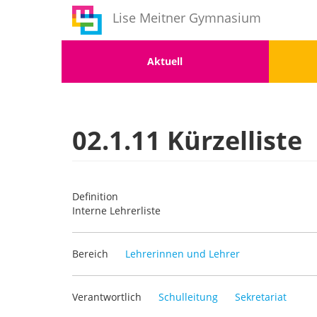
Benutzermenü
Direkt
Lise Meitner Gymnasium
zum
Inhalt
Menu
Men
Aktuell
1
2
02.1.11 Kürzelliste
Definition
Interne Lehrerliste
Bereich
Lehrerinnen und Lehrer
Verantwortlich
Schulleitung
Sekretariat