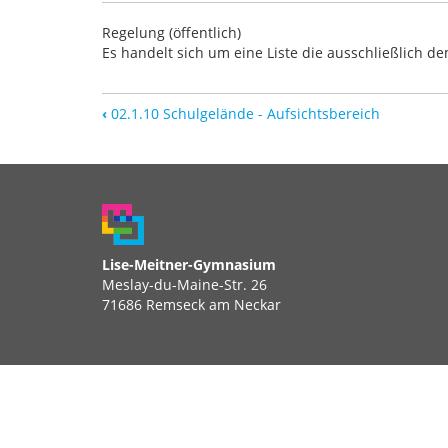
Regelung (öffentlich)
Es handelt sich um eine Liste die ausschließlich 
‹
02.1.10 Schulgelände - Aufsichtsbereich
Lise-Meitner-Gymnasium
Meslay-du-Maine-Str. 26
71686 Remseck am Neckar