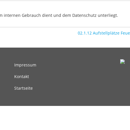
dem internen Gebrauch dient und dem Datenschutz unterliegt.
02.1.12 Aufstellplätze Feu
Impressum
Fußbereichsmenü
Kontakt
Startseite