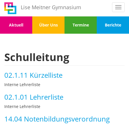
Direkt
Lise Meitner Gymnasium
Toggl
zum
navig
Inhalt
Menu
Menu
Menu
Menu
Aktuell
Über Uns
Termine
Berichte
1
2
3
4
Schulleitung
02.1.11 Kürzelliste
Interne Lehrerliste
02.1.01 Lehrerliste
Interne Lehrerliste
14.04 Notenbildungsverordnung