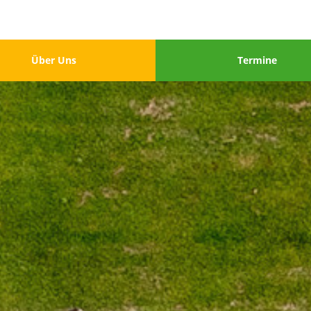
u
Menu
Über Uns
Termine
3