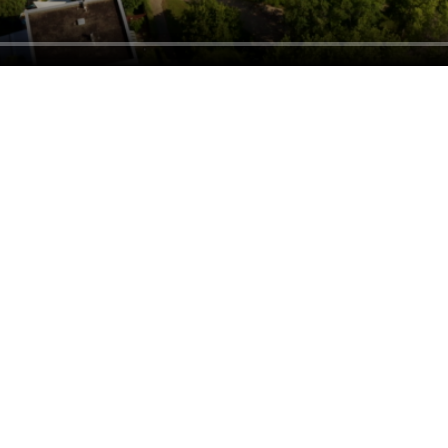
hnell zum Ziel zu kommen.
Termine
kommenden
14 Tage
. Klicken Sie in der oberen Leiste auf "Termine" u