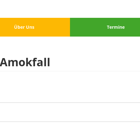
u
Menu
Über Uns
Termine
3
 Amokfall