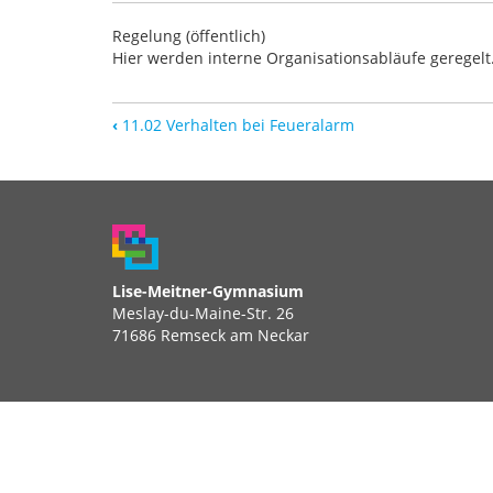
Regelung (öffentlich)
Hier werden interne Organisationsabläufe geregelt
‹
11.02 Verhalten bei Feueralarm
Lise-Meitner-Gymnasium
Meslay-du-Maine-Str. 26
71686 Remseck am Neckar