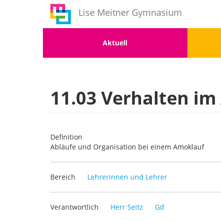
Benutzermenü
Direkt
Lise Meitner Gymnasium
zum
Inhalt
Menu
Men
Aktuell
1
2
11.03 Verhalten im
Definition
Abläufe und Organisation bei einem Amoklauf
Bereich
Lehrerinnen und Lehrer
Verantwortlich
Herr Seitz
Gd