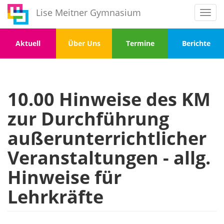
Direkt
Lise Meitner Gymnasium
Toggl
zum
navig
Inhalt
Menu
Menu
Menu
Menu
Aktuell
Über Uns
Termine
Berichte
1
2
3
4
10.00 Hinweise des KM
zur Durchführung
außerunterrichtlicher
Veranstaltungen - allg.
Hinweise für
Lehrkräfte