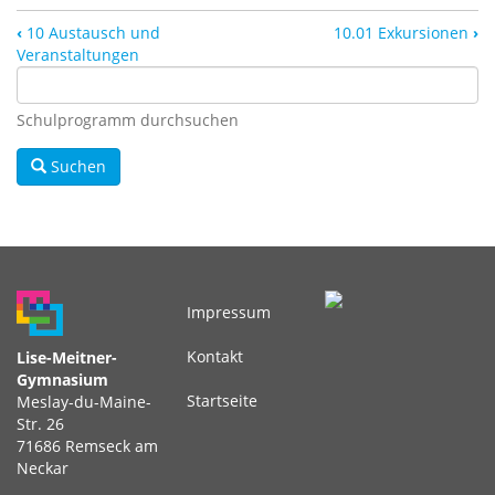
‹
10 Austausch und
10.01 Exkursionen
›
Veranstaltungen
Schulprogramm durchsuchen
Suchen
Impressum
Fußbereichsmenü
Kontakt
Lise-Meitner-
Gymnasium
Startseite
Meslay-du-Maine-
Str. 26
71686 Remseck am
Neckar