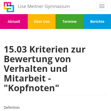
Direkt
Lise Meitner Gymnasium
Toggl
zum
navig
Inhalt
Menu
Menu
Menu
Menu
Aktuell
Über Uns
Termine
Berichte
1
2
3
4
15.03 Kriterien zur
Bewertung von
Verhalten und
Mitarbeit -
"Kopfnoten"
Definition