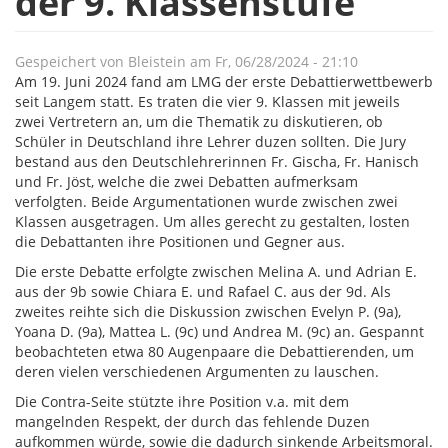
der 9. Klassenstufe
Gespeichert von
Bleistein
am
Fr, 06/28/2024 - 21:10
Am 19. Juni 2024 fand am LMG der erste Debattierwettbewerb
seit Langem statt. Es traten die vier 9. Klassen mit jeweils
zwei Vertretern an, um die Thematik zu diskutieren, ob
Schüler in Deutschland ihre Lehrer duzen sollten. Die Jury
bestand aus den Deutschlehrerinnen Fr. Gischa, Fr. Hanisch
und Fr. Jöst, welche die zwei Debatten aufmerksam
verfolgten. Beide Argumentationen wurde zwischen zwei
Klassen ausgetragen. Um alles gerecht zu gestalten, losten
die Debattanten ihre Positionen und Gegner aus.
Die erste Debatte erfolgte zwischen Melina A. und Adrian E.
aus der 9b sowie Chiara E. und Rafael C. aus der 9d. Als
zweites reihte sich die Diskussion zwischen Evelyn P. (9a),
Yoana D. (9a), Mattea L. (9c) und Andrea M. (9c) an. Gespannt
beobachteten etwa 80 Augenpaare die Debattierenden, um
deren vielen verschiedenen Argumenten zu lauschen.
Die Contra-Seite stützte ihre Position v.a. mit dem
mangelnden Respekt, der durch das fehlende Duzen
aufkommen würde, sowie die dadurch sinkende Arbeitsmoral.