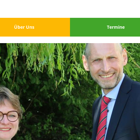
u
Menu
Über Uns
Termine
3