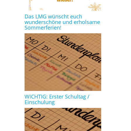
Das LMG wünscht euch
wunderschöne und erholsame
Sommerferien!
WICHTIG: Erster Schultag /
Einschulung