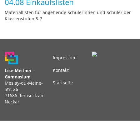
04.08 Einkaufslisten
Materiallisten für angehende Schülerinnen und Schüler der
Klassenstufen 5-7
Impressum
Fußbereichsmenü
Kontakt
Lise-Meitner-
Gymnasium
Startseite
Meslay-du-Maine-
Str. 26
71686 Remseck am
Neckar