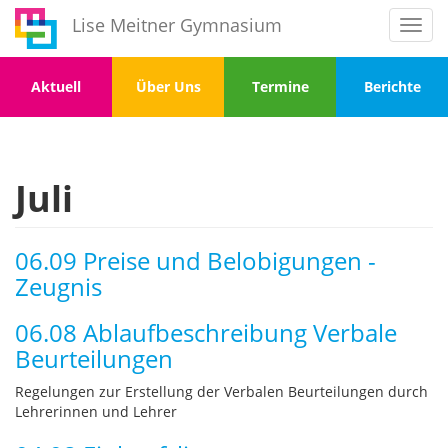
Direkt
Lise Meitner Gymnasium
Toggl
zum
navig
Inhalt
Menu
Menu
Menu
Menu
Aktuell
Über Uns
Termine
Berichte
1
2
3
4
Juli
06.09 Preise und Belobigungen -
Zeugnis
06.08 Ablaufbeschreibung Verbale
Beurteilungen
Regelungen zur Erstellung der Verbalen Beurteilungen durch
Lehrerinnen und Lehrer