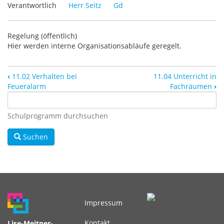
Verantwortlich
Herr Seitz
Gd
Regelung (öffentlich)
Hier werden interne Organisationsabläufe geregelt.
‹
11.02 Verhalten bei
11.04 Unterricht in
Feueralarm
Fachräumen
›
Schulprogramm durchsuchen
Suchen
Impressum
Fußbereichsmenü
Kontakt
Lise-Meitner-