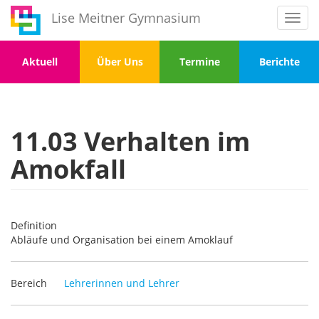
Direkt
Lise Meitner Gymnasium
Toggl
zum
navig
Inhalt
Menu
Menu
Menu
Menu
Aktuell
Über Uns
Termine
Berichte
1
2
3
4
11.03 Verhalten im
Amokfall
Definition
Abläufe und Organisation bei einem Amoklauf
Bereich
Lehrerinnen und Lehrer