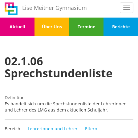
Direkt
Lise Meitner Gymnasium
Toggl
zum
navig
Inhalt
Menu
Menu
Menu
Menu
Aktuell
Über Uns
Termine
Berichte
1
2
3
4
02.1.06
Sprechstundenliste
Definition
Es handelt sich um die Spechstundenliste der Lehrerinnen
und Lehrer des LMG aus dem aktuellen Schuljahr.
Bereich
Lehrerinnen und Lehrer
Eltern