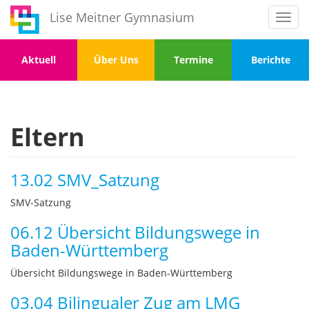
Direkt
Lise Meitner Gymnasium
Toggl
zum
navig
Inhalt
Menu
Menu
Menu
Menu
Aktuell
Über Uns
Termine
Berichte
1
2
3
4
Eltern
13.02 SMV_Satzung
SMV-Satzung
06.12 Übersicht Bildungswege in
Baden-Württemberg
Übersicht Bildungswege in Baden-Württemberg
03.04 Bilingualer Zug am LMG