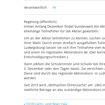
Verantwortlich
Fe
Regelung (öffentlich)
Immer Anfang Dezember findet bundesweit die Akti
ehemalige Teilnehmer für die Aktion geworben.
Um an der Aktion teilnehmen zu können, suchen sich
ihrer Wahl. Durch einen dreifach ausgefüllten Tei
Ludwigsburg) lassen sie sich ihre Teilnahme vom 
und einen im regionalen Aktionsbüro ab. (Der korrek
Entschuldigungsschreiben.)
Dann jobben die Schülerinnen und Schüler bei ihr
5. Dezember oder den Tagen davor. Sie verzichten 
Diese sind durch das regionale Aktionsbüro in Lu
worden.
Seit 2015 wird „Mitmachen Ehrensache“ am LMG mi
stattliche Beträge an das zuständige Aktionsbüro
‹
10.09 Girls‘- und Boys‘ Day