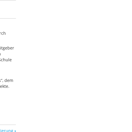
rch
itgeber
n
Schule
s“, dem
ekte.
tierung
›