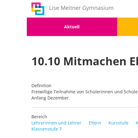
Benutzermenü
Direkt
Lise Meitner Gymnasium
zum
Inhalt
Menu
Men
Aktuell
1
2
10.10 Mitmachen E
Definition
Freiwillige Teilnahme von Schülerinnen und Schül
Anfang Dezember.
Bereich
Lehrerinnen und Lehrer
Eltern
Kursstufe
Klassenstufe 7