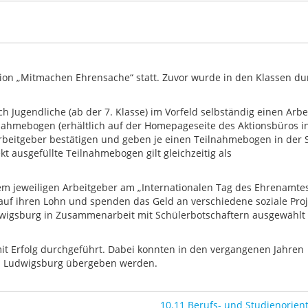
on „Mitmachen Ehrensache“ statt. Zuvor wurde in den Klassen du
 Jugendliche (ab der 7. Klasse) im Vorfeld selbständig einen Arbe
lnahmebogen (erhältlich auf der Homepageseite des Aktionsbüros i
Arbeitgeber bestätigen und geben je einen Teilnahmebogen in der 
t ausgefüllte Teilnahmebogen gilt gleichzeitig als
em jeweiligen Arbeitgeber am „Internationalen Tag des Ehrenamte
auf ihren Lohn und spenden das Geld an verschiedene soziale Proj
dwigsburg in Zusammenarbeit mit Schülerbotschaftern ausgewählt
t Erfolg durchgeführt. Dabei konnten in den vergangenen Jahren
 in Ludwigsburg übergeben werden.
10.11 Berufs- und Studienorien