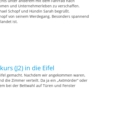
ichts unter anderem mit dem Fahrrad nach
ehmen und Unternehmerleben zu verschaffen.
chael Schopf und Hündin Sarah begrüßt.
chopf von seinem Werdegang. Besonders spannend
andet ist.
rs (J2) in die Eifel
e Eifel gemacht. Nachdem wir angekommen waren,
d die Zimmer verteilt. Da ja ein „Axtmörder” oder
lem bei der Bettwahl auf Türen und Fenster