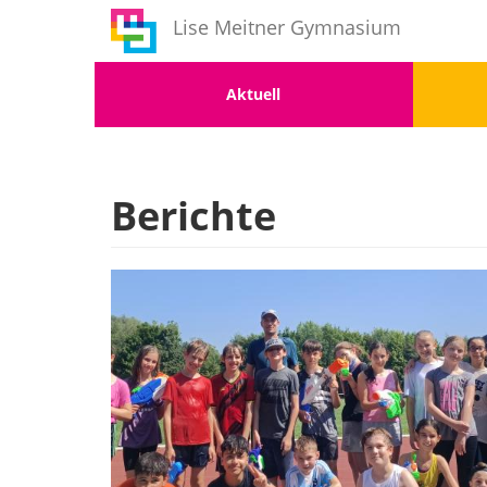
Benutzermenü
Direkt
Lise Meitner Gymnasium
zum
Inhalt
Menu
Men
Aktuell
1
2
Berichte