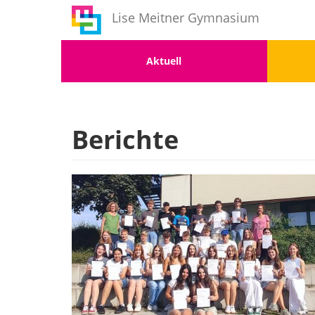
Benutzermenü
Direkt
Lise Meitner Gymnasium
zum
Inhalt
Menu
Men
Aktuell
1
2
Berichte