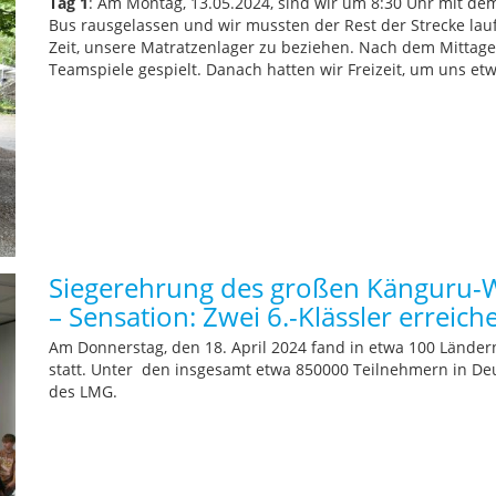
Tag 1
: Am Montag, 13.05.2024, sind wir um 8:30 Uhr mit dem
Bus rausgelassen und wir mussten der Rest der Strecke la
Zeit, unsere Matratzenlager zu beziehen. Nach dem Mittag
Teamspiele gespielt. Danach hatten wir Freizeit, um uns e
Siegerehrung des großen Känguru-W
– Sensation: Zwei 6.-Klässler erreich
Am Donnerstag, den 18. April 2024 fand in etwa 100 Länd
statt. Unter den insgesamt etwa 850000 Teilnehmern in Deu
des LMG.