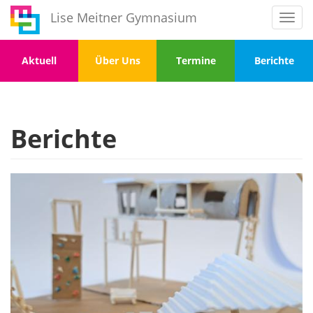
Direkt
Lise Meitner Gymnasium
Toggl
zum
navig
Inhalt
Menu
Menu
Menu
Menu
Aktuell
Über Uns
Termine
Berichte
1
2
3
4
Berichte