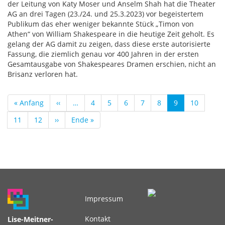
der Leitung von Katy Moser und Anselm Shah hat die Theater
AG an drei Tagen (23./24. und 25.3.2023) vor begeistertem
Publikum das eher weniger bekannte Stück „Timon von
Athen“ von William Shakespeare in die heutige Zeit geholt. Es
gelang der AG damit zu zeigen, dass diese erste autorisierte
Fassung, die ziemlich genau vor 400 Jahren in der ersten
Gesamtausgabe von Shakespeares Dramen erschien, nicht an
Brisanz verloren hat.
Seitennummerierung
Erste
« Anfang
Vorherige
‹‹
…
Seite
4
Seite
5
Seite
6
Seite
7
Seite
8
Aktuelle
9
Seite
10
Seite
Seite
Seite
Seite
11
Seite
12
Nächste
››
Letzte
Ende »
Seite
Seite
Impressum
Fußbereichsmenü
Kontakt
Lise-Meitner-